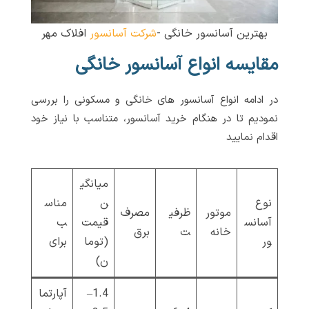
بهترین آسانسور خانگی -
شرکت آسانسور
افلاک مهر
مقایسه انواع آسانسور خانگی
در ادامه انواع آسانسور های خانگی و مسکونی را بررسی
نمودیم تا در هنگام خرید آسانسور، متناسب با نیاز خود
اقدام نمایید
میانگی
نوع
ن
مناس
موتور
ظرفی
مصرف
آسانس
قیمت
ب
خانه
ت
برق
ور
(توما
برای
ن)
1.4–
آپارتما