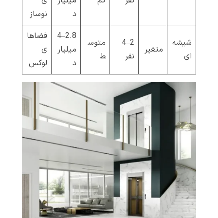
نفر
کم
میلیار
ی
د
نوساز
2.8–4
فضاها
شیشه‌
2–4
متوس
متغیر
میلیار
ی
ای
نفر
ط
د
لوکس