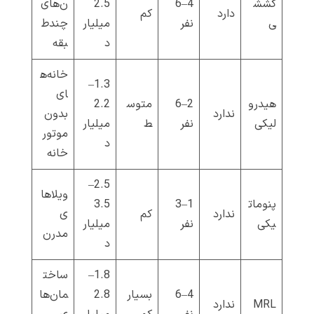
کشش
4–6
2.5
ن‌های
دارد
کم
ی
نفر
میلیار
چندط
د
بقه
خانه‌ه
1.3–
ای
هیدرو
2–6
متوس
2.2
ندارد
بدون
لیکی
نفر
ط
میلیار
موتور
د
خانه
2.5–
ویلاها
پنومات
1–3
3.5
ندارد
کم
ی
یکی
نفر
میلیار
مدرن
د
1.8–
ساخت
4–6
بسیار
2.8
مان‌ها
MRL
ندارد