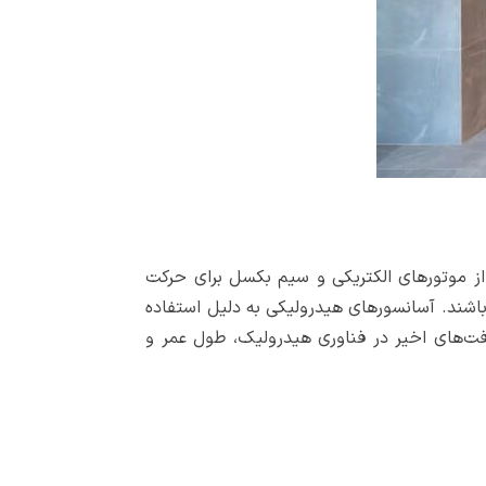
ور می‌تواند بر طول عمر آن تاثیر بگذارد. به طور کلی، آسانسورهای کششی (Gearless و Geared) که از موتورهای الکتریکی و سیم بکسل برای حرکت
باشند. آسانسورهای هیدرولیکی به دلیل استفاده
فت‌های اخیر در فناوری هیدرولیک، طول عمر و