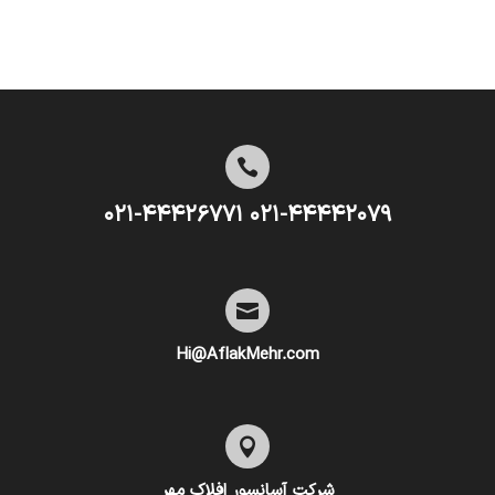

۰۲۱-۴۴۴۴۲۰۷۹ ۰۲۱-۴۴۴۲۶۷۷۱

Hi@AflakMehr.com

شرکت آسانسور افلاک مهر