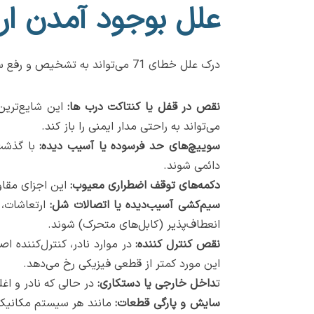
علل بوجود آمدن ارور 71 آسا
درک علل خطای 71 می‌تواند به تشخیص و رفع سریع آن کمک کند، اگرچه تنها تکنسین های واجد شرایط باید تعمیرات را انجام دهند.
نقص در قفل یا کنتاکت درب ها:
این شایع‌تری
می‌تواند به راحتی مدار ایمنی را باز کند.
سوییچ‌های حد فرسوده یا آسیب دیده:
با گذشت 
دائمی شوند.
دکمه‌های توقف اضطراری معیوب:
این اجزای مقاو
سیم‌کشی آسیب‌دیده یا اتصالات شل:
ارتعاشات، 
انعطاف‌پذیر (کابل‌های متحرک) شوند.
نقص کنترل کننده:
در موارد نادر، کنترل‌کننده 
این مورد کمتر از قطعی فیزیکی رخ می‌دهد.
ت
داخل خارجی یا دستکاری:
در حالی که نادر و اغل
سایش و پارگی قطعات:
مانند هر سیستم مکانیکی،