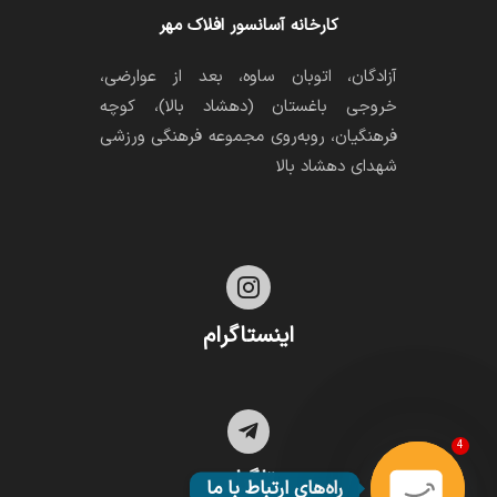
کارخانه آسانسور افلاک مهر
آزادگان، اتوبان ساوه، بعد از عوارضی،
خروجی باغستان (دهشاد بالا)، کوچه
فرهنگیان، رو‌به‌روی مجموعه فرهنگی ورزشی
شهدای دهشاد بالا

اینستاگرام

4
تلگرام
راه‌های ارتباط با ما