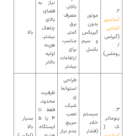
نیاز به
بالاتر،
۲.
فضای
موتور
مصرف
آسانسور
بالای
بدون
برق
کششی
چاهک
گیربکس
کمتر،
بالا
(گیرلس
بیشتر،
و سیم
مناسب
/
هزینه
بکسل
برای
روملس)
اولیه
ارتفاعات
بالاتر
بیشتر
طراحی
استوانه‌ا
ظرفیت
ی
محدود،
شیک،
۳.
فقط تا
سیستم
نصب
پنوماتی
۴ یا ۵
بسیار
خلاء
سریع،
ک (
ایستگاه،
بالا
(فشار
عدم نیاز
آسانسور
هزینه
(لوکس)