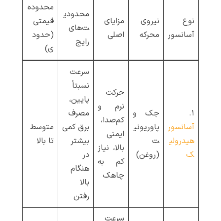
محدوده
محدودی
نوع
نیروی
مزایای
قیمتی
ت‌های
آسانسور
محرکه
اصلی
(حدود
رایج
ی)
سرعت
نسبتاً
حرکت
پایین،
نرم و
۱.
جک و
مصرف
کم‌صدا،
آسانسور
پاوریونی
برق کمی
متوسط
ایمنی
هیدرولی
ت
بیشتر
تا بالا
بالا، نیاز
ک
(روغن)
در
کم به
هنگام
چاهک
بالا
رفتن
سرعت