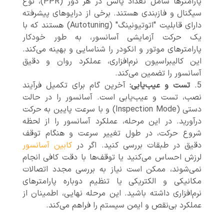
پارامترها شامل تعداد پالس در هر دور (PPR)، نوع
سیگنال و فازبندی هستند. برخی از درایوهای پیشرفته
دارای قابلیت "اتوتیونینگ" (Autotuning) هستند که با
یک حرکت آزمایشی آسانسور، به طور خودکار
پارامترهای موتور و انکودر را شناسایی و بهینه می‌کند.
این کالیبراسیون نرم‌افزاری، عملکرد روان و دقیق
آسانسور را تضمین می‌کند.
تست و عیب‌یابی:
آخرین گام برای تکمیل فرآیند
نصب، تست و عیب‌یابی است. آسانسور را در حالت
دستی (Inspection Mode) و با سرعت پایین به حرکت
درآورید. در این مرحله، عملکرد آسانسور را از لحظه
شروع حرکت، در طول تغییر سرعت و هنگام توقف
دقیق در طبقات بررسی کنید. اگر در
کابین آسانسور
لرزش احساس می‌کنید یا توقف‌ها با دقت کافی انجام
نمی‌شوند، ممکن است نیاز به بررسی مجدد اتصالات
مکانیکی و الکتریکی یا تنظیم دوباره پارامترهای
نرم‌افزاری داشته باشید. این مرحله نهایی، اطمینان از
عملکرد بی‌نقص و ایمن سیستم را فراهم می‌کند.