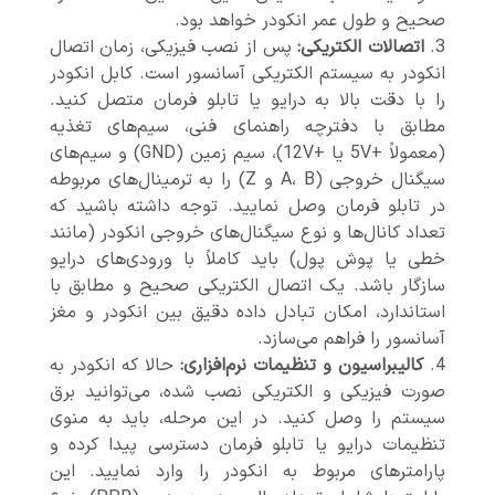
صحیح و طول عمر انکودر خواهد بود.
اتصالات الکتریکی:
پس از نصب فیزیکی، زمان اتصال
انکودر به سیستم الکتریکی آسانسور است. کابل انکودر
را با دقت بالا به درایو یا تابلو فرمان متصل کنید.
مطابق با دفترچه راهنمای فنی، سیم‌های تغذیه
(معمولاً +5V یا +12V)، سیم زمین (GND) و سیم‌های
سیگنال خروجی (A، B و Z) را به ترمینال‌های مربوطه
در تابلو فرمان وصل نمایید. توجه داشته باشید که
تعداد کانال‌ها و نوع سیگنال‌های خروجی انکودر (مانند
خطی یا پوش پول) باید کاملاً با ورودی‌های درایو
سازگار باشد. یک اتصال الکتریکی صحیح و مطابق با
استاندارد، امکان تبادل داده دقیق بین انکودر و مغز
آسانسور را فراهم می‌سازد.
کالیبراسیون و تنظیمات نرم‌افزاری:
حالا که انکودر به
صورت فیزیکی و الکتریکی نصب شده، می‌توانید برق
سیستم را وصل کنید. در این مرحله، باید به منوی
تنظیمات درایو یا تابلو فرمان دسترسی پیدا کرده و
پارامترهای مربوط به انکودر را وارد نمایید. این