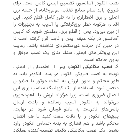
نصب انکودر آسانسور، تضمین ایمنی کامل است. برای
شروع، باید تمام منابع تغذیه موتورخانه، از جمله برق
اصلی و برق اضطراری را به طور کامل قطع کنید. این
اقدام، هرگونه خطر برق‌گرفتگی یا آسیب به تجهیزات را
از بین می‌برد. پس از قطع برق، مطمئن شوید که کابین
آسانسور در یک طبقه ایمن و ثابت قرار گرفته است تا
در حین کار حرکت غیرمنتظره‌ای نداشته باشد. رعایت
این پروتکل‌های ایمنی، سنگ بنای یک نصب موفق و
بدون حادثه است.
نصب مکانیکی انکودر:
پس از اطمینان از ایمنی،
نوبت به نصب فیزیکی انکودر می‌رسد. انکودر باید به
طور محکم و بدون لرزش به شفت موتور یا فلایویل
متصل شود. استفاده از یک کوپلینگ مناسب برای این
اتصال ضروری است، زیرا هرگونه لرزش یا ناهم‌محوری
می‌تواند به انکودر آسیب رسانده و باعث ارسال
پالس‌های نادرست به تابلو فرمان شود. در نهایت،
پیچ‌های انکودر را با دقت سفت کنید تا هم اتصال
محکم باشد و هم فشاری به بدنه حساس انکودر وارد
نشود. یک نصب مکانیکی دقیق، تضمین‌کننده عملکرد