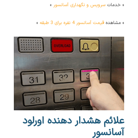
« خدمات
سرویس و نگهداری آسانسور
»
« مشاهده
قیمت آسانسور 4 نفره برای 3 طبقه
»
علائم هشدار دهنده اورلود
آسانسور