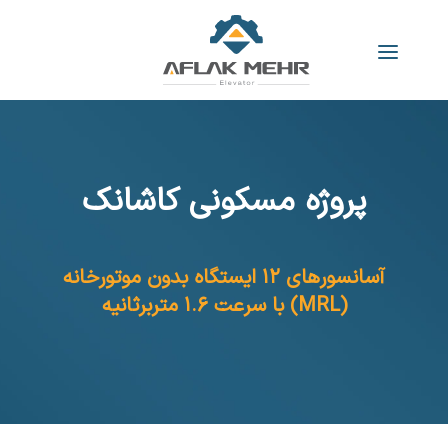
پروژه مسکونی کاشانک
آسانسورهای ۱۲ ایستگاه بدون موتورخانه
(MRL) با سرعت ۱.۶ متربرثانیه