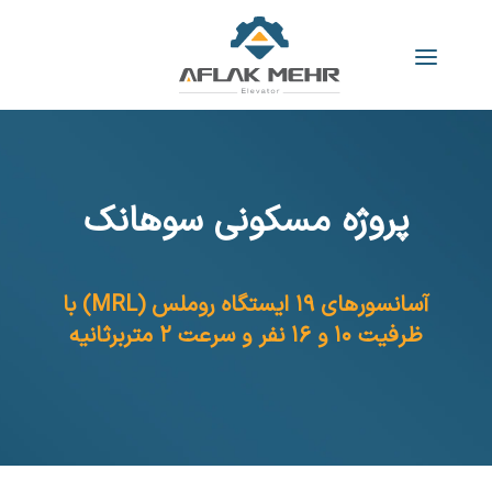
پروژه مسکونی سوهانک
آسانسورهای ۱۹ ایستگاه روملس (MRL) با
ظرفیت ۱۰ و ۱۶ نفر و سرعت ۲ متربرثانیه