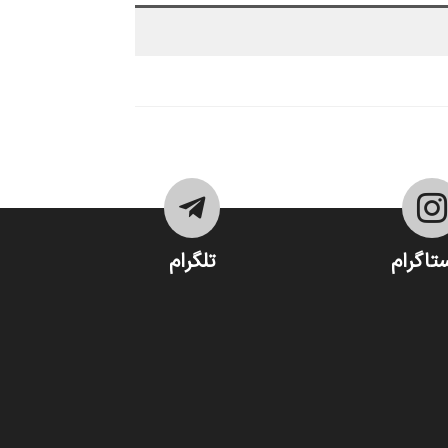


تاگرام
تلگرام