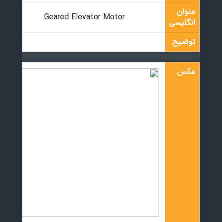
عنوان
Geared Elevator Motor
انگلیسی
توضیح
عکس