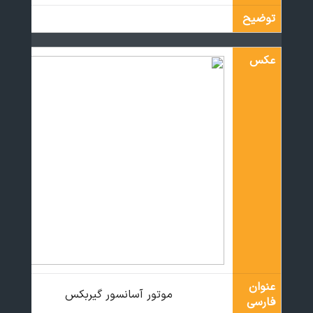
توضیح
عکس
عنوان
موتور آسانسور گیربکس
فارسی