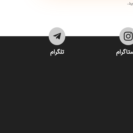
د.


تاگرام
تلگرام