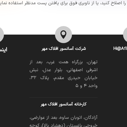
صلاح کنید، یا از ناوبری فوق برای یافتن پست مدنظر استفاده نمایی

Hi@Afl
شرکت آسانسور افلاک مهر
اینس
تهران، بزرگراه همت غرب، بعد از
اشرفی اصفهانی، بلوار عدل، نبش
خیابان حیدری مقدم، پلاک ۳۲،
واحد ۴ و ۵
کارخانه آسانسور افلاک مهر
آزادگان، اتوبان ساوه، بعد از عوارضی،
خروجی باغستان (دهشاد بالا)، کوچه