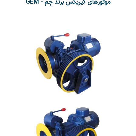
موتورهای گیربکس برند جِم - GEM