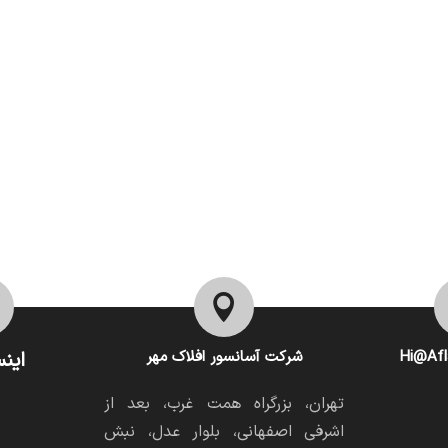

Hi@Afl
شرکت آسانسور افلاک مهر
اینس
تهران، بزرگراه همت غرب، بعد از
اشرفی اصفهانی، بلوار عدل، نبش