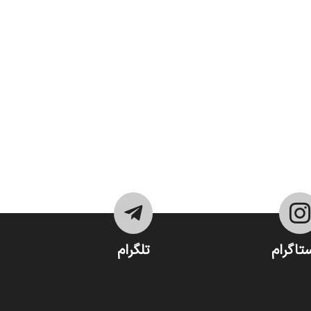


تاگرام
تلگرام