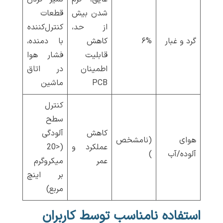
شدن بیش
قطعات
از حد،
کنترل‌کننده
گرد و غبار
۶%
کاهش
با دمنده،
قابلیت
فشار هوا
اطمینان
در اتاق
PCB
ماشین
کنترل
سطح
کاهش
آلودگی
هوای
(نامشخص
عملکرد و
(<20
آلوده/آب
)
عمر
میکروگرم
بر اینچ
مربع)
استفاده نامناسب توسط کاربران