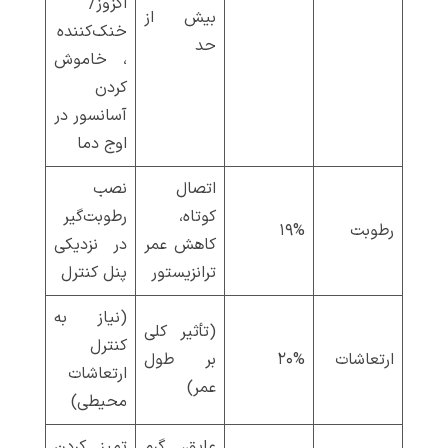
اگزوز/
بیش از
خنک‌کننده
حد
، خاموش
کردن
آسانسور در
اوج دما
اتصال
نصب
کوتاه،
رطوبت‌گیر
رطوبت
۱۹%
کاهش عمر
در نزدیکی
ترانزیستور
پنل کنترل
(نیاز به
(تأثیر کلی
کنترل
ارتعاشات
۲۰%
بر طول
ارتعاشات
عمر)
محیطی)
عایق، گرم
تمیز کردن