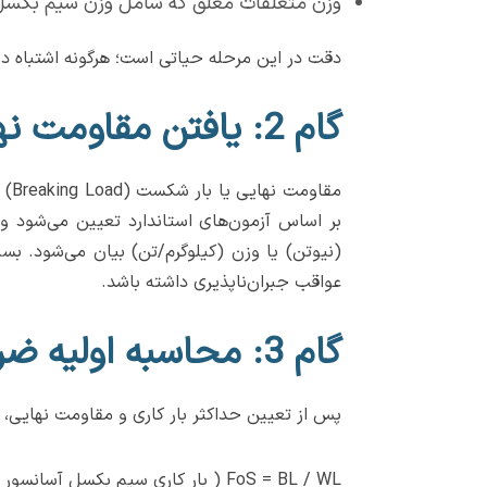
وزن متعلقات معلق که شامل وزن سیم بکس
دقت در این مرحله حیاتی است؛ هرگونه اشتباه در
گام 2: یافتن مقاومت نهایی (Breaking Load - BL) سیم بکسل
مقا
بر اساس آزمون‌های استاندارد تعیین می‌شود 
(نیوتن) یا وزن (کیلوگرم/تن) بیان می‌شود. بسی
عواقب جبران‌ناپذیری داشته باشد.
گام 3: محاسبه اولیه ضریب اطمینان (FoS)
پس از تعیین حداکثر بار کاری و مقاومت نهایی، می
FoS = BL / WL ( بار کاری سیم بکسل آسانسور تقسیم بر مقاومت نهایی آن)​