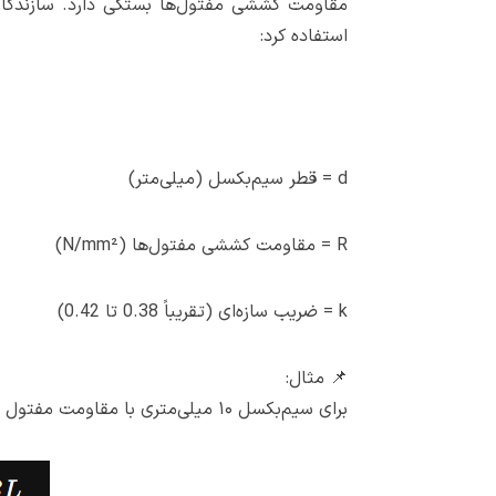
مقاومت کششی مفتول‌ها بستگی دارد. سازندگان س
استفاده کرد:
d = قطر سیم‌بکسل (میلی‌متر)
R = مقاومت کششی مفتول‌ها (N/mm²)
k = ضریب سازه‌ای (تقریباً 0.38 تا 0.42)
📌 مثال:
برای سیم‌بکسل ۱۰ میلی‌متری با مقاومت مفتول 1600 N/mm² و ضریب 0.38: