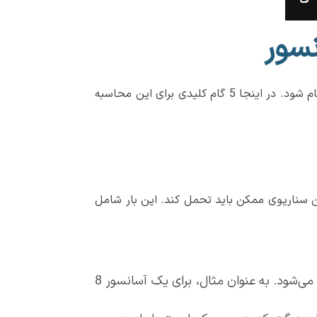
سور
محاسبه ضریب اطمینان سیم بکسل فرآیندی مهندسی میباشد که باید با دقت و بر اساس استانداردهای مشخص انجام شود. در اینجا 5 گام کلیدی برای این محاسبه
ین سناریوی ممکن باید تحمل کند. این بار شامل
حداکثر ظرفیت نامی آسانسور که بر اساس تعداد نفرات و وزن مجاز (معمولاً 75 کیلوگرم برای هر نفر) محاسبه می‌شود. به عنوان مثال، برای یک آسانسور 8