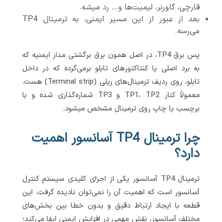
قارچی، گاورنر، لیمیت‌ها و… رد میشه.
بعد از عبور از این مسیر ایمنی، به ترمینال TP4
می‌رسه.
پس برق TP4، در اصل همون برق برگشتی مدار ایمنیه که
به برد اصلی یا کنتاکتورهای تابلو برمی‌گرده که در داخل
تابلو، روی ردیف ترمینال‌های ریلی (Terminal strip) هست.
معمولاً کنار TP1، TP2 و TP3 شماره‌گذاری شده و با
برچسب یا چاپ روی ترمینال مشخص میشود.
چرا ترمینال TP4 آسانسور اهمیت
دارد؟
ترمینال TP4 آسانسور یکی از اجزای کلیدی سیستم کنترل
آسانسور است که اهمیت آن را نمی‌توان نادیده گرفت. این
قطعه با ایجاد ارتباط دقیق و بدون خطا بین بخش‌های
مختلف آسانسور، نقش مهمی در افزایش ایمنی ایفا می‌کند؛